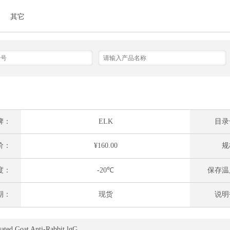
其它
牌：
ELK
目录
价：
¥160.00
规
度：
-20℃
保存温
期：
现货
说明
 Goat Anti-Rabbit lgG