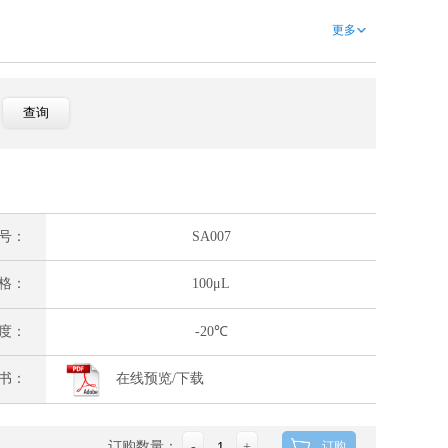
更多
号：
SA007
格：
100μL
度：
-20℃
在线预览/下载
书：
订购数量：
-
+
订购